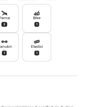
Panca
Bike
2
1
anubri
Elastici
1
1