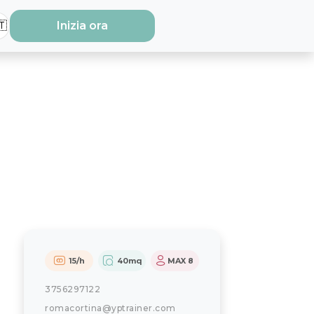
🇹
Inizia ora
+3



15
/h
40
mq
MAX
8
3756297122
romacortina@yptrainer.com