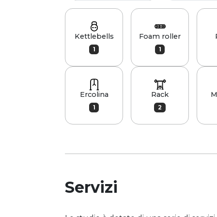
Kettlebells
Foam roller
1
1
Ercolina
Rack
M
1
2
Servizi