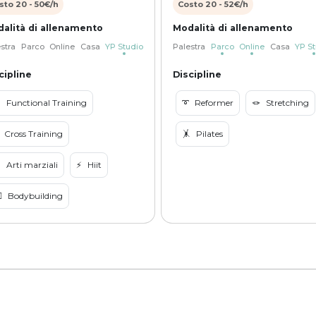
sto
20
-
50
€/h
Costo
20
-
52
€/h
alità di allenamento
Modalità di allenamento
stra
Parco
Online
Casa
YP Studio
Palestra
Parco
Online
Casa
YP St
cipline
Discipline

Functional Training
➰
Reformer
🪢
Stretching
Cross Training
🤸
Pilates

Arti marziali
⚡️
Hiit
♀️
Bodybuilding