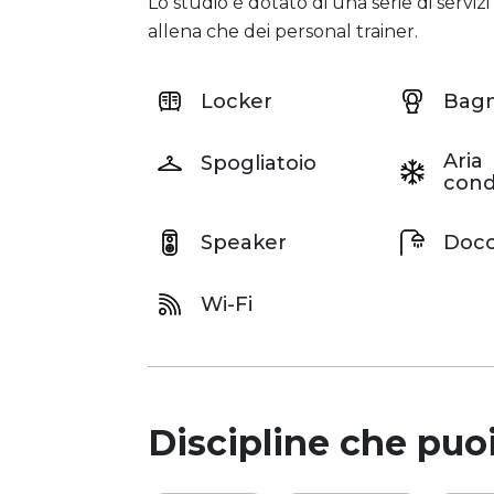
Lo studio è dotato di una serie di servizi
allena che dei personal trainer.
Locker
Bag
Aria
Spogliatoio
cond
Speaker
Docc
Wi-Fi
Discipline che puoi