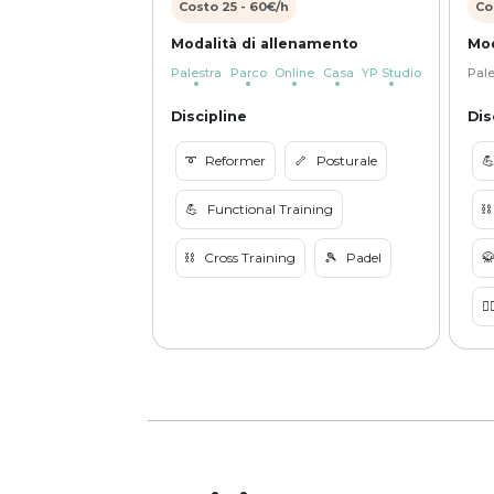
Costo
25
-
60
€/h
Co
Modalità di allenamento
Mod
Palestra
Parco
Online
Casa
YP Studio
Pale
Discipline
Dis
➰
Reformer
🦴
Posturale

💪
Functional Training
⛓️
⛓️
Cross Training
🎾
Padel

🏋️‍