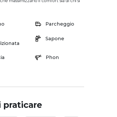
 che massimizzano il comfort sia di chi si
no
Parcheggio
Sapone
izionata
ia
Phon
 praticare