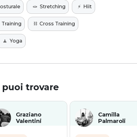
osturale
🪢
Stretching
⚡️
Hiit
 Training
⛓️
Cross Training
🧘
Yoga
 puoi trovare
Graziano
Camilla
Valentini
Palmaroli