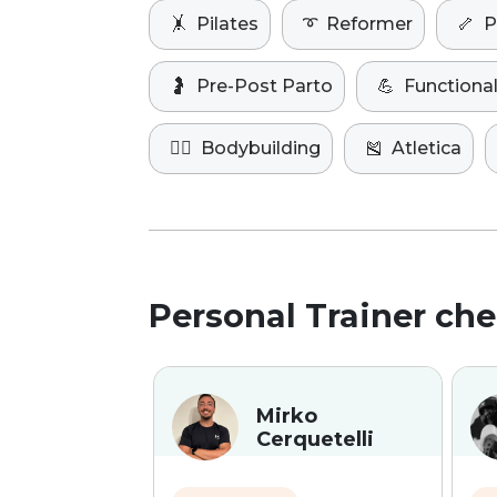
🤸
Pilates
➰
Reformer
🦴
P
🤰
Pre-Post Parto
💪
Functional
🏋️‍♀️
Bodybuilding
🎽
Atletica
Personal Trainer che
Mirko
Cerquetelli