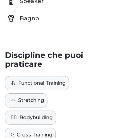
Speaker
Bagno
Discipline che puoi
praticare
💪
Functional Training
🪢
Stretching
🏋️‍♀️
Bodybuilding
⛓️
Cross Training