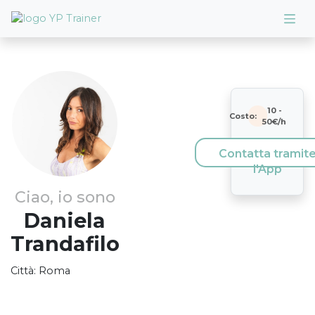
10
-
Costo:
50
€/h
Contatta tramit
l'App
Ciao, io sono
Daniela
Trandafilo
Città:
Roma