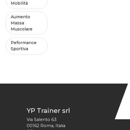
Mobilità
Aumento
Massa
Muscolare
Peformance
Sportiva
YP Trainer srl
Via Salento 63
00162
Roma
,
Italia