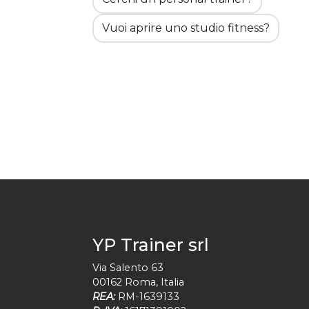
Vuoi aprire uno studio fitness?
YP Trainer srl
Via Salento 63
00162
Roma
,
Italia
REA:
RM-1639133