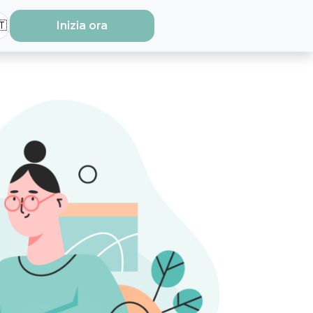
🇹
Inizia ora