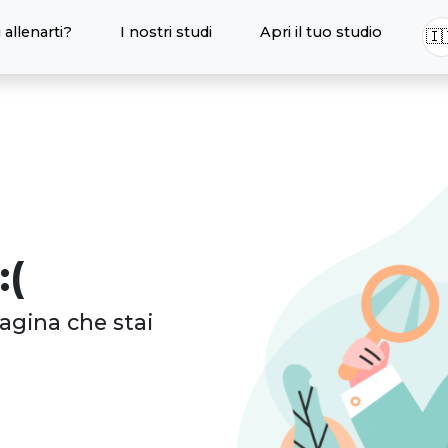
 allenarti?
I nostri studi
Apri il tuo studio
🇮
:(
agina che stai